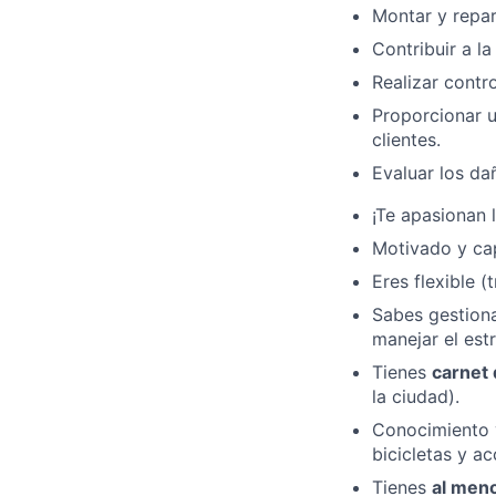
Montar y repara
Contribuir a l
Realizar contro
Proporcionar u
clientes.
Evaluar los da
¡Te apasionan l
Motivado y cap
Eres flexible (
Sabes gestiona
manejar el estr
Tienes
carnet 
la ciudad).
Conocimiento y
bicicletas y ac
Tienes
al meno