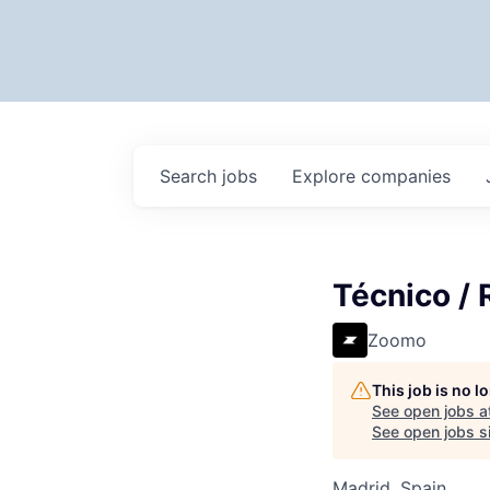
Search
jobs
Explore
companies
Técnico / 
Zoomo
This job is no 
See open jobs a
See open jobs si
Madrid, Spain