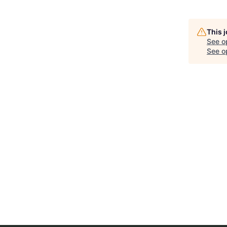
This 
See o
See op