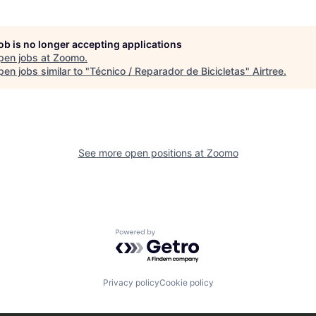
job is no longer accepting applications
pen jobs at
Zoomo
.
en jobs similar to "
Técnico / Reparador de Bicicletas
"
Airtree
.
See more open positions at
Zoomo
Powered by Getro.com
Privacy policy
Cookie policy