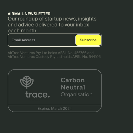
AIRMAIL NEWSLETTER
Our roundup of startup news, insights
and advice delivered to your inbox
each month.
AirTree Ventures Pty Ltd holds AFSL No. 456766 and
AirTree Ventures Custody Pty Ltd holds AFSL No. 544106.