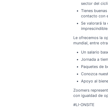
sector del cicl
Tienes buenas 
contacto con el
Se valorará la
imprescindible
Le ofrecemos la op
mundial, entre otra
Un salario bas
Jornada a tie
Paquetes de be
Conozca nuestr
Apoyo al biene
Zoomers representa
con igualdad de o
#LI-ONSITE