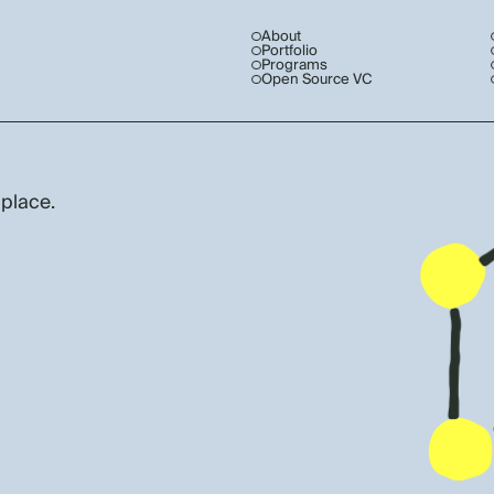
About
Portfolio
Programs
Open Source VC
 place.