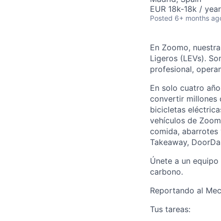
EUR 18k-18k / year
Posted
6+ months ag
En Zoomo, nuestra 
Ligeros (LEVs). So
profesional, opera
En solo cuatro añ
convertir millones
bicicletas eléctric
vehículos de Zoomo
comida, abarrotes 
Takeaway, DoorDa
Únete a un equipo 
carbono.
Reportando al Mecá
Tus tareas: